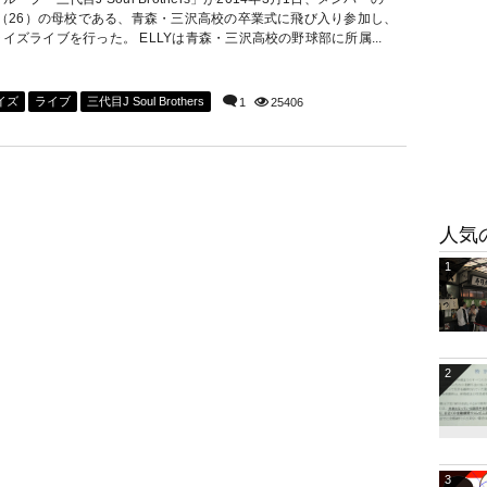
LY（26）の母校である、青森・三沢高校の卒業式に飛び入り参加し、
イズライブを行った。 ELLYは青森・三沢高校の野球部に所属...
イズ
ライブ
三代目J Soul Brothers
1
25406
人気
1
2
3