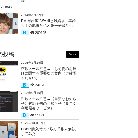
要...
231843
2014年3月22日
EMIが妊娠! WANIと離婚後、再婚
相手の肥野竜也と第一子出産へ
209195
の投稿
More
2025年3月18日
詐欺メール注意→「お荷物のお届
けに関する重要なご案内（ご確認
ください）」
24157
2023年9月16日
詐欺メール注意→【重要なお知ら
せ】解約予告のお知らせ（ＥＴＣ
利用照会サービス）
11171
2022年10月17日
Pixel7購入時の下取り手順を解説
してみた