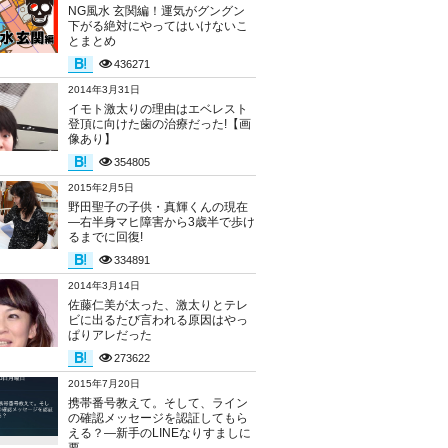
NG風水 玄関編！運気がグングン
下がる絶対にやってはいけないこ
とまとめ
436271
2014年3月31日
イモト激太りの理由はエベレスト
登頂に向けた歯の治療だった!【画
像あり】
354805
2015年2月5日
野田聖子の子供・真輝くんの現在
―右半身マヒ障害から3歳半で歩け
るまでに回復!
334891
2014年3月14日
佐藤仁美が太った、激太りとテレ
ビに出るたび言われる原因はやっ
ぱりアレだった
273622
2015年7月20日
携帯番号教えて。そして、ライン
の確認メッセージを認証してもら
える？―新手のLINEなりすましに