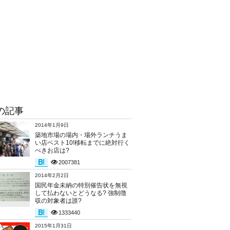
の記事
2014年1月9日
築地市場の場内・場外ランチうま
い店ベスト10!移転までに絶対行く
べきお店は?
2007381
2014年2月2日
国民年金未納の特別催告状を無視
して払わないとどうなる? 強制徴
収の対象者は誰?
1333440
2015年1月31日