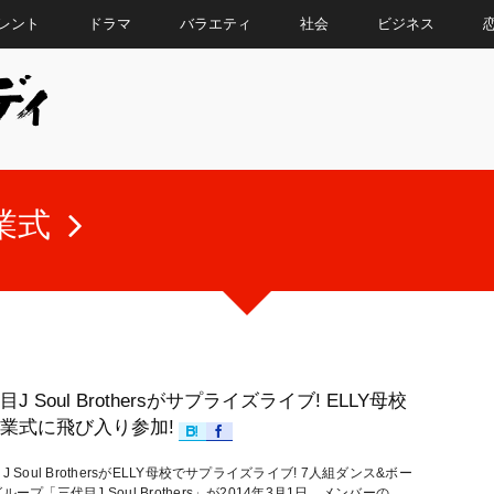
レント
ドラマ
バラエティ
社会
ビジネス
業式
目J Soul Brothersがサプライズライブ! ELLY母校
業式に飛び入り参加!
J Soul BrothersがELLY母校でサプライズライブ! 7人組ダンス&ボー
ループ「三代目J Soul Brothers」が2014年3月1日、メンバーの