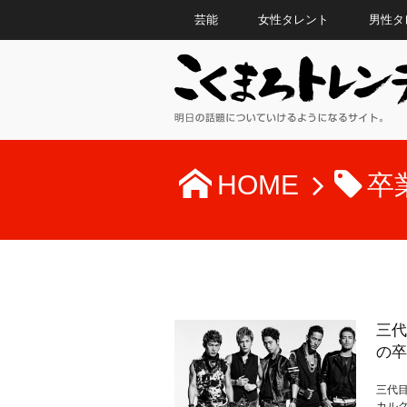
芸能
女性タレント
男性タ
HOME
卒
三代
の卒
三代目
カルグ