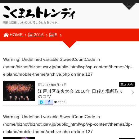
HOME
2016
5
Warning
: Undefined variable $tweetCountCode in
/home/biznot/biznot.xsrv.jp/public_html/wp/wp-content/themes/dp-
elplano/mobile-theme/archive.php
on line
127
花火大会
2016年5月31日
江戸川区花火大会 2016年 日程と場所取り
のコツ
4553
Warning
: Undefined variable $tweetCountCode in
/home/biznot/biznot.xsrv.jp/public_html/wp/wp-content/themes/dp-
elplano/mobile-theme/archive.php
on line
127