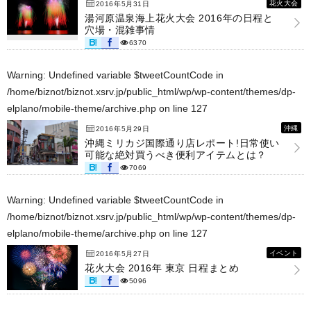
花火大会
2016年5月31日
湯河原温泉海上花火大会 2016年の日程と
穴場・混雑事情
6370
Warning
: Undefined variable $tweetCountCode in
/home/biznot/biznot.xsrv.jp/public_html/wp/wp-content/themes/dp-
elplano/mobile-theme/archive.php
on line
127
沖縄
2016年5月29日
沖縄ミリカジ国際通り店レポート!日常使い
可能な絶対買うべき便利アイテムとは？
7069
Warning
: Undefined variable $tweetCountCode in
/home/biznot/biznot.xsrv.jp/public_html/wp/wp-content/themes/dp-
elplano/mobile-theme/archive.php
on line
127
イベント
2016年5月27日
花火大会 2016年 東京 日程まとめ
5096