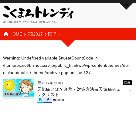
HOME
2017
7
Warning
: Undefined variable $tweetCountCode in
/home/biznot/biznot.xsrv.jp/public_html/wp/wp-content/themes/dp-
elplano/mobile-theme/archive.php
on line
127
医療
2017年7月3日
天気痛とは？改善・対策方法＆天気痛チェ
ックリスト
9038