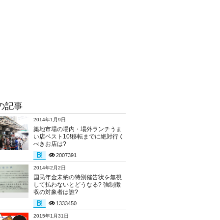
の記事
2014年1月9日
築地市場の場内・場外ランチうま
い店ベスト10!移転までに絶対行く
べきお店は?
2007391
2014年2月2日
国民年金未納の特別催告状を無視
して払わないとどうなる? 強制徴
収の対象者は誰?
1333450
2015年1月31日