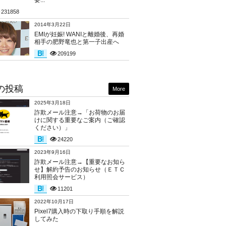
要...
231858
2014年3月22日
EMIが妊娠! WANIと離婚後、再婚
相手の肥野竜也と第一子出産へ
209199
の投稿
More
2025年3月18日
詐欺メール注意→「お荷物のお届
けに関する重要なご案内（ご確認
ください）」
24220
2023年9月16日
詐欺メール注意→【重要なお知ら
せ】解約予告のお知らせ（ＥＴＣ
利用照会サービス）
11201
2022年10月17日
Pixel7購入時の下取り手順を解説
してみた