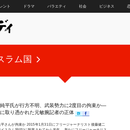
レント
ドラマ
バラエティ
社会
ビジネス
スラム国
純平氏が行方不明、武装勢力に2度目の拘束か―
に取り憑かれた元敏腕記者の正体
平さんが拘束か 2015年1月31日にフリージャーナリスト後藤健二
イスラム国(IS)に殺害されてから半年。 新たにフリージャーナリス