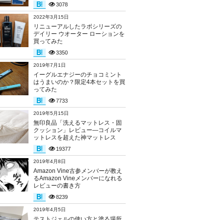
3078
2022年3月15日
リニューアルしたラボシリーズの
デイリー ウオーター ローションを
買ってみた
3350
2019年7月1日
イーグルエナジーのチョコミント
はうまいのか？限定4本セットを買
ってみた
7733
2019年5月15日
無印良品「洗えるマットレス・固
クッション」レビュー―コイルマ
ットレスを超えた神マットレス
19377
2019年4月8日
Amazon Vine古参メンバーが教え
るAmazon Vineメンバーになれる
レビューの書き方
8239
2019年4月5日
テストジェルの使い方と塗る場所