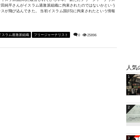
安田純平さんがイスラム過激派組織に拘束されたのではないかという
スが飛び込んできた。 当初イスラム国(IS)に拘束されたという情報
イスラム過激派組織
フリージャーナリスト
0
25896
人気
1
2
3