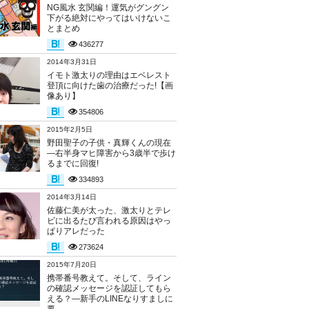
NG風水 玄関編！運気がグングン
下がる絶対にやってはいけないこ
とまとめ
436277
2014年3月31日
イモト激太りの理由はエベレスト
登頂に向けた歯の治療だった!【画
像あり】
354806
2015年2月5日
野田聖子の子供・真輝くんの現在
―右半身マヒ障害から3歳半で歩け
るまでに回復!
334893
2014年3月14日
佐藤仁美が太った、激太りとテレ
ビに出るたび言われる原因はやっ
ぱりアレだった
273624
2015年7月20日
携帯番号教えて。そして、ライン
の確認メッセージを認証してもら
える？―新手のLINEなりすましに