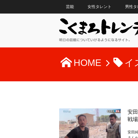
芸能
女性タレント
男性タ
HOME
イ
安田
戦場
安田純
さんが