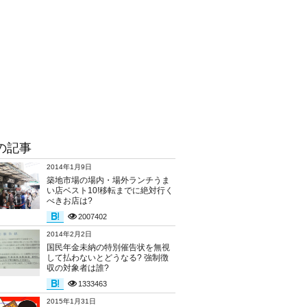
の記事
2014年1月9日
築地市場の場内・場外ランチうま
い店ベスト10!移転までに絶対行く
べきお店は?
2007402
2014年2月2日
国民年金未納の特別催告状を無視
して払わないとどうなる? 強制徴
収の対象者は誰?
1333463
2015年1月31日