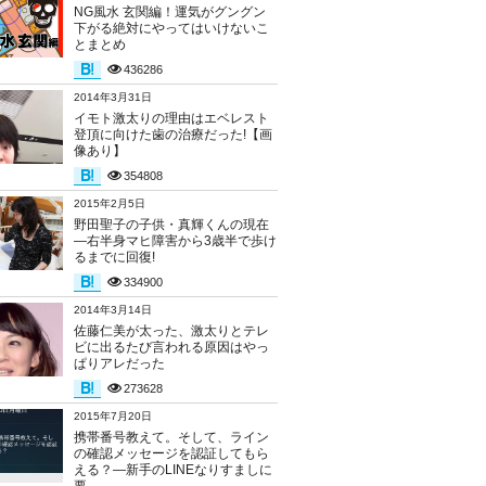
NG風水 玄関編！運気がグングン
下がる絶対にやってはいけないこ
とまとめ
436286
2014年3月31日
イモト激太りの理由はエベレスト
登頂に向けた歯の治療だった!【画
像あり】
354808
2015年2月5日
野田聖子の子供・真輝くんの現在
―右半身マヒ障害から3歳半で歩け
るまでに回復!
334900
2014年3月14日
佐藤仁美が太った、激太りとテレ
ビに出るたび言われる原因はやっ
ぱりアレだった
273628
2015年7月20日
携帯番号教えて。そして、ライン
の確認メッセージを認証してもら
える？―新手のLINEなりすましに