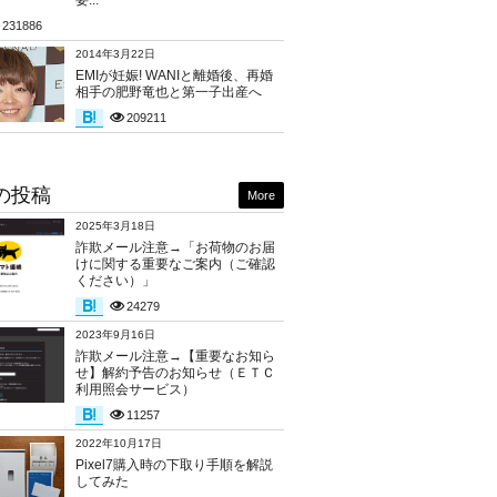
要...
231886
2014年3月22日
EMIが妊娠! WANIと離婚後、再婚
相手の肥野竜也と第一子出産へ
209211
の投稿
More
2025年3月18日
詐欺メール注意→「お荷物のお届
けに関する重要なご案内（ご確認
ください）」
24279
2023年9月16日
詐欺メール注意→【重要なお知ら
せ】解約予告のお知らせ（ＥＴＣ
利用照会サービス）
11257
2022年10月17日
Pixel7購入時の下取り手順を解説
してみた