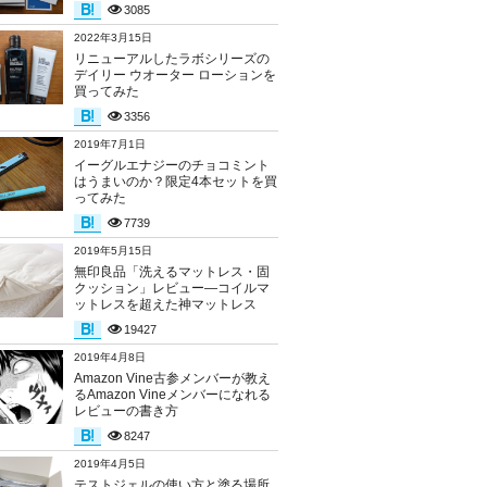
3085
2022年3月15日
リニューアルしたラボシリーズの
デイリー ウオーター ローションを
買ってみた
3356
2019年7月1日
イーグルエナジーのチョコミント
はうまいのか？限定4本セットを買
ってみた
7739
2019年5月15日
無印良品「洗えるマットレス・固
クッション」レビュー―コイルマ
ットレスを超えた神マットレス
19427
2019年4月8日
Amazon Vine古参メンバーが教え
るAmazon Vineメンバーになれる
レビューの書き方
8247
2019年4月5日
テストジェルの使い方と塗る場所