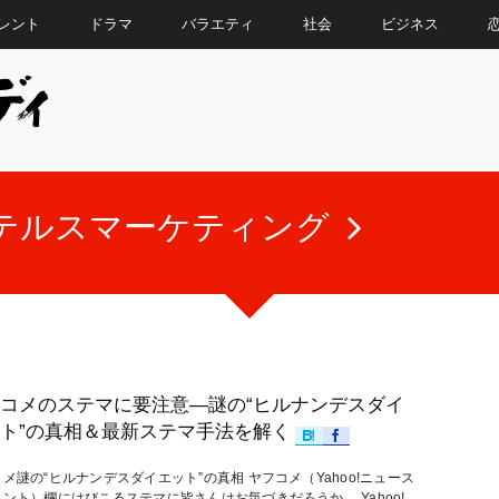
レント
ドラマ
バラエティ
社会
ビジネス
テルスマーケティング
コメのステマに要注意―謎の“ヒルナンデスダイ
ト”の真相＆最新ステマ手法を解く
メ謎の“ヒルナンデスダイエット”の真相 ヤフコメ（Yahoo!ニュース
ント）欄にはびこるステマに皆さんはお気づきだろうか。 Yahoo!