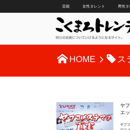
芸能
女性タレント
男性タ
HOME
ス
ヤフ
エッ
ヤフコ
のコメ