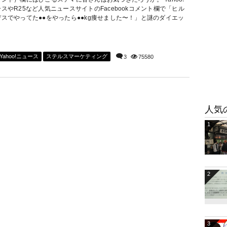
スやR25など人気ニュースサイトのFacebookコメント欄で「ヒル
デスでやってた●●をやったら●●kg痩せました〜！」と謎のダイエッ
Yahoo!ニュース
ステルスマーケティング
3
75580
人気
1
2
3