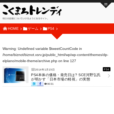
HOME
ゲーム
PS4
Warning
: Undefined variable $tweetCountCode in
/home/biznot/biznot.xsrv.jp/public_html/wp/wp-content/themes/dp-
elplano/mobile-theme/archive.php
on line
127
PS4
2014年1月15日
PS4本体の価格・発売日は? SCE河野弘氏
が明かす「日本市場の軽視」の実態
9031