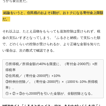
うから要注意だ。
結論をいうと、住民税のおよそ1割が、おトクになる寄付金上限額
だ。
それ以上は、たとえ品物をもらっても追加控除は受けられず、税
金の支払いすぎとなってしまう。『ふるさと納税』で支払った額
で、どのくらいの控除が受けられるか、より正確な金額を知りた
い場合は、次の数式で確認できる。
①所得税／所得金額の40%を限度に、（寄付金-2000円）×所
得税率
②住民税／（寄付金-2000円）×10%
③特例分控除／。（寄付金-2000円）×（1000％-10%-所得税
率）、
①＋②＋③から2000円を引いた金額が、全額控除となる。
WEBサイト「ふるさとチョイス」では、あなたがいくらまで「ふ