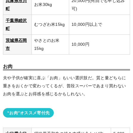
兵庫県市川
20,000円(何回でも申し込み
お米30kg
町
可)
千葉県睦沢
むつざわ米15kg
10,000円以上で
町
茨城県石岡
やさとのお米
10,000円
市
15kg
お肉
夫や子供が確実に喜ぶ「お肉」もいい選択肢だ。質と量どちらに
重きをおくかで変わってくるが、普段スーパーであまり買わない
お肉を選ぶとお得感を感じるかもしれない。
“お肉”オススメ寄付先