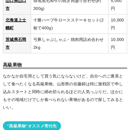
山口県山口
得地黒毛和牛の焼き肉盛り合わせ(約
5,000
市
300g)
円
北海道上士
十勝ハーブ牛ロースステーキセット(2
10,000
幌町
枚で400g)
円
茨城県石岡
弓豚しゃぶしゃぶ・焼肉用詰め合わせ
10,000
市
2kg
円
高級果物
なかなか自宅用として買う気にならないけど、自分へのご褒美と
して食べたくなる高級果物。山形県の佐藤錦は特に激戦区で申し
込みスタートと同時に締め切られるほどの人気っぷりだ。ほかに
もその地域だけでしか食べられない果物があるので探してみると
いい。
“高級果物”オススメ寄付先