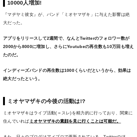
10000人増加!
『マヂヤミ彼女』が、バンド「ミオヤマザキ」に与えた影響は絶
大だった。
アプリをリリースして2週間で、なんとTwitterのフォロワー数が
2000から8000に増加し、さらにYoutubeの再生数も10万回も増え
たのだ。
インディーズバンドの再生数は1000くらいだというから、効果は
絶大だったという。
ミオヤマザキの今後の活動は!?
ミオヤマザキはライブ活動(＝スレ)を精力的に行っており、関東に
住んでいれば
ミオヤマザキの素顔を見に行くことは可能だ。
また、日々のブログはアメブロで更新されている。Twitterのほ