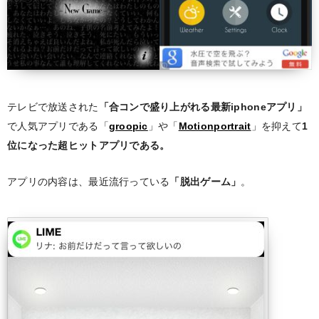
テレビで放送された
「合コンで盛り上がれる最新iphoneアプリ」
で人気アプリである「
groopic
」や「
Motionportrait
」を抑えて
1
位になった超ヒットアプリである。
アプリの内容は、最近流行っている
「脱出ゲーム」
。