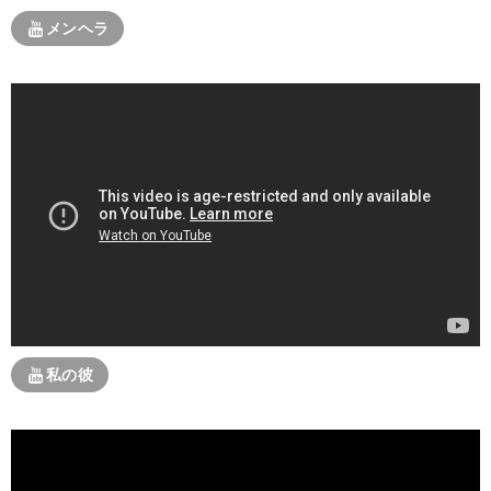
メンヘラ
私の彼