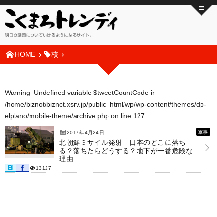
HOME
核
Warning
: Undefined variable $tweetCountCode in
/home/biznot/biznot.xsrv.jp/public_html/wp/wp-content/themes/dp-
elplano/mobile-theme/archive.php
on line
127
軍事
2017年4月24日
北朝鮮ミサイル発射―日本のどこに落ち
る？落ちたらどうする？地下が一番危険な
理由
13127