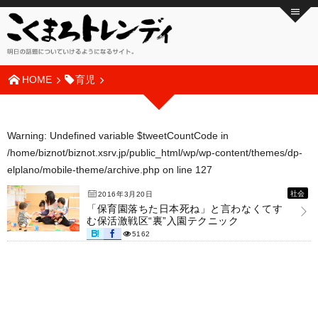
HOME
育児
Warning
: Undefined variable $tweetCountCode in
/home/biznot/biznot.xsrv.jp/public_html/wp/wp-content/themes/dp-
elplano/mobile-theme/archive.php
on line
127
社会
2016年3月20日
「保育園落ちた日本死ね」と言わなくてす
む保活激戦区“裏”入園テクニック
5162