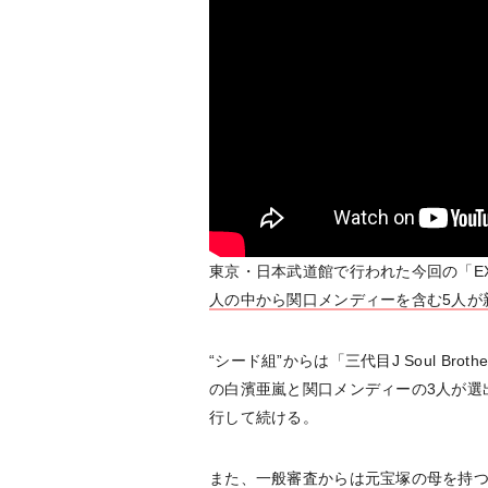
東京・日本武道館で行われた今回の「EX
人の中から関口メンディーを含む5人が
“シード組”からは「三代目J Soul Brothe
の白濱亜嵐と関口メンディーの3人が選
行して続ける。
また、一般審査からは元宝塚の母を持つ