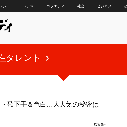
レント
ドラマ
バラエティ
社会
ビジネス
性タレント
り・歌下手＆色白…大人気の秘密は
約5分