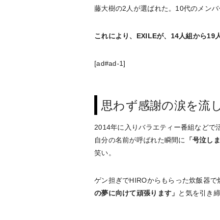
藤大樹の2人が選ばれた。10代のメン
これにより、EXILEが、14人組から1
[ad#ad-1]
思わず感謝の涙を流
2014年に入りバラエティー番組など
自分の名前が呼ばれた瞬間に
「号泣し
笑い。
ゲン担ぎでHIROからもらった炊飯器
の夢に向けて頑張ります」
と気を引き