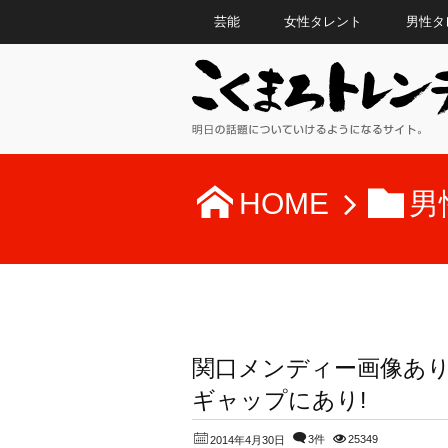
芸能
女性タレント
男性タ
HOME
男
関口メンディー画像あ
ギャップにあり!
3件
25349
2014年4月30日