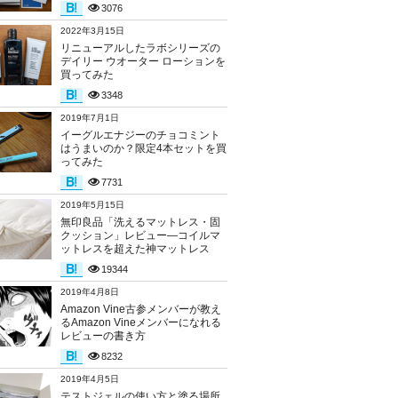
3076
2022年3月15日
リニューアルしたラボシリーズの
デイリー ウオーター ローションを
買ってみた
3348
2019年7月1日
イーグルエナジーのチョコミント
はうまいのか？限定4本セットを買
ってみた
7731
2019年5月15日
無印良品「洗えるマットレス・固
クッション」レビュー―コイルマ
ットレスを超えた神マットレス
19344
2019年4月8日
Amazon Vine古参メンバーが教え
るAmazon Vineメンバーになれる
レビューの書き方
8232
2019年4月5日
テストジェルの使い方と塗る場所