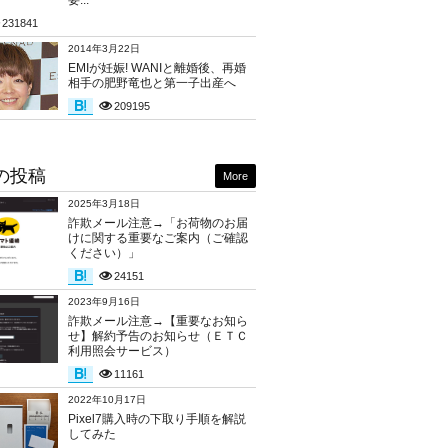
要...
231841
2014年3月22日
EMIが妊娠! WANIと離婚後、再婚
相手の肥野竜也と第一子出産へ
209195
の投稿
More
2025年3月18日
詐欺メール注意→「お荷物のお届
けに関する重要なご案内（ご確認
ください）」
24151
2023年9月16日
詐欺メール注意→【重要なお知ら
せ】解約予告のお知らせ（ＥＴＣ
利用照会サービス）
11161
2022年10月17日
Pixel7購入時の下取り手順を解説
してみた