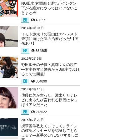
NG風水 玄関編！運気がグングン
下がる絶対にやってはいけないこ
とまとめ
436271
2014年3月31日
イモト激太りの理由はエベレスト
登頂に向けた歯の治療だった!【画
像あり】
354805
2015年2月5日
野田聖子の子供・真輝くんの現在
―右半身マヒ障害から3歳半で歩け
るまでに回復!
334890
2014年3月14日
佐藤仁美が太った、激太りとテレ
ビに出るたび言われる原因はやっ
ぱりアレだった
273622
2015年7月20日
携帯番号教えて。そして、ライン
の確認メッセージを認証してもら
える？―新手のLINEなりすましに