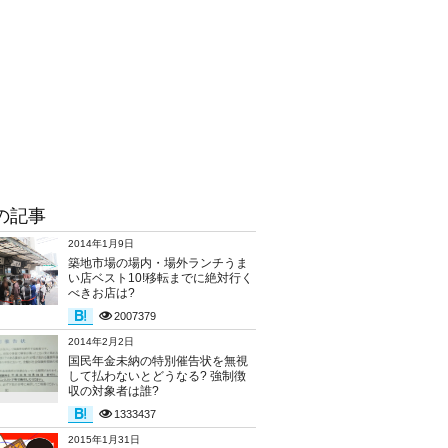
の記事
2014年1月9日
築地市場の場内・場外ランチうま
い店ベスト10!移転までに絶対行く
べきお店は?
2007379
2014年2月2日
国民年金未納の特別催告状を無視
して払わないとどうなる? 強制徴
収の対象者は誰?
1333437
2015年1月31日