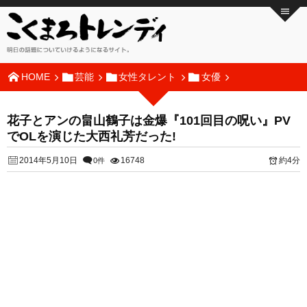
HOME
芸能
女性タレント
女優
花子とアンの畠山鶴子は金爆『101回目の呪い』PV
でOLを演じた大西礼芳だった!
2014年5月10日
16748
約4分
0件