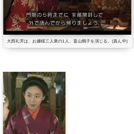
大西礼芳は、お嬢様三人衆の1人、畠山鶴子を演じる。(真ん中)