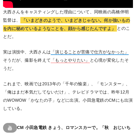
大西さんをキャスティングした理由について、同映画の高橋伴明
監督は、
「いまどきのようで、いまどきじゃない。何か強いもの
を内に秘めているようなことを、顔から感じたんですよ」
とのこ
とだ。
実は演技中、大西さんは
「演じることが苦痛で仕方がなかった」
そうだが、撮影を終えて
「もっとやりたい」
と心境が変化したそ
うだ。
これまで、映画では2013年の「千年の愉楽」、「モンスター」、
「俺はまだ本気だしてないだけ」、テレビドラマでは、昨年12月
のWOWOW「かなたの子」などに出演。小田急電鉄のCMにも出演
している。
CM 小田急電鉄 きょう、ロマンスカーで。「秋 おじいち