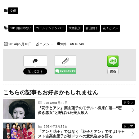
女優
101回目の呪い
ゴールデンボンバー
大西礼芳
畠山鶴子
花子とアン
2014年5月10日
コメント
0件
16748
こちらの記事もお好きかもしれません
ドラマ
2014年8月22日
『花子とアン』葉山蓮子のモデル・柳原白蓮―“恋
多き悪女”と呼ばれた美人歌人
ドラマ
2014年3月22日
「アンと花子」ではなく「花子とアン」ですよ!キャ
スト吉高由里子が朝ドラへの意気込みを語る!