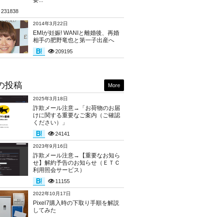
要...
231838
2014年3月22日
EMIが妊娠! WANIと離婚後、再婚
相手の肥野竜也と第一子出産へ
209195
の投稿
More
2025年3月18日
詐欺メール注意→「お荷物のお届
けに関する重要なご案内（ご確認
ください）」
24141
2023年9月16日
詐欺メール注意→【重要なお知ら
せ】解約予告のお知らせ（ＥＴＣ
利用照会サービス）
11155
2022年10月17日
Pixel7購入時の下取り手順を解説
してみた