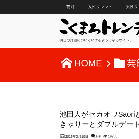
芸能
女性タレント
男性タ
HOME
芸
池田大がセカオワSaori
きゃりーとダブルデー
1件
19255
2015年3月10日