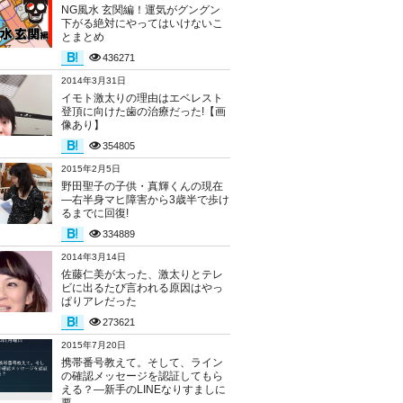
NG風水 玄関編！運気がグングン
下がる絶対にやってはいけないこ
とまとめ
436271
2014年3月31日
イモト激太りの理由はエベレスト
登頂に向けた歯の治療だった!【画
像あり】
354805
2015年2月5日
野田聖子の子供・真輝くんの現在
―右半身マヒ障害から3歳半で歩け
るまでに回復!
334889
2014年3月14日
佐藤仁美が太った、激太りとテレ
ビに出るたび言われる原因はやっ
ぱりアレだった
273621
2015年7月20日
携帯番号教えて。そして、ライン
の確認メッセージを認証してもら
える？―新手のLINEなりすましに