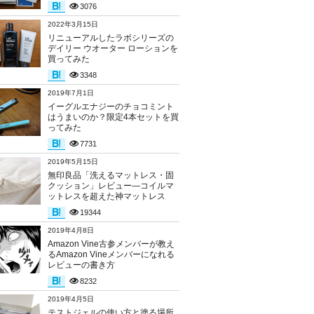
3076
2022年3月15日
リニューアルしたラボシリーズの
デイリー ウオーター ローションを
買ってみた
3348
2019年7月1日
イーグルエナジーのチョコミント
はうまいのか？限定4本セットを買
ってみた
7731
2019年5月15日
無印良品「洗えるマットレス・固
クッション」レビュー―コイルマ
ットレスを超えた神マットレス
19344
2019年4月8日
Amazon Vine古参メンバーが教え
るAmazon Vineメンバーになれる
レビューの書き方
8232
2019年4月5日
テストジェルの使い方と塗る場所