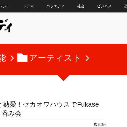
レント
ドラマ
バラエティ
社会
ビジネス
能
アーティスト
と熱愛！セカオワハウスでFukase
ト呑み会
約3分