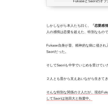
FukaseとSaoriの
しかしながら本人たち曰く、
「恋愛感
人の感情は恋愛を超えた、特別なもの
Fukase自身が昔、精神的な病に侵さ
Saoriだった。
そしてSaoriも中学でいじめを受けてい
２人とも昔から支えあいながら生きて
そんな特別な関係の２人だが、現在Fu
してSaoriは池田大と熱愛中。