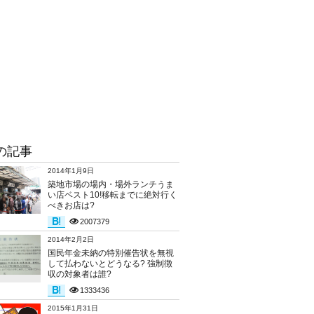
の記事
2014年1月9日
築地市場の場内・場外ランチうま
い店ベスト10!移転までに絶対行く
べきお店は?
2007379
2014年2月2日
国民年金未納の特別催告状を無視
して払わないとどうなる? 強制徴
収の対象者は誰?
1333436
2015年1月31日