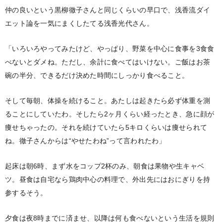
仲の良いという黒柳徹子さんと同じくらいの早口で、浅香流ダイ
エット論を一気にまくしたてる浅香光代さん。
「いろいろやってみたけど、やっぱり、野菜を中心に食事を3食食
べないとダメね。ただし、余計に食べてはいけない。ご飯はお茶
碗の半分、できるだけ決めた時間にしっかり食べること。
そして毎朝、体操を続けること。あたしは起きたら必ず体重を測
ることにしていたわ。そしたら2ヶ月くらい経ったとき、急に顔が
痩せちゃったの。それを続けていたら5キロくらいは痩せられて
ね。徹子さんからは“やせたわね”って言われたわ」
起床は朝6時、まず水をコップ2杯のみ、朝食は果物や生キャベ
ツ。昼食は自宅なら鶏肉中心の料理で、外出先にはおにぎりを持
参するそう。
夕食は夜8時までに済ませ、以降は何も食べないという生活を規則