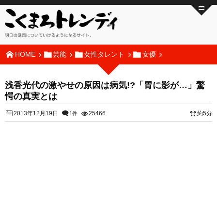
HOME
芸能
女性タレント
女優
浅香光代の激やせの原因は病気!?「胃に影が…」驚
愕の真実とは
2013年12月19日
25466
約5分
1件