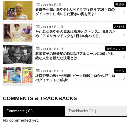
落語家
2014年7月8日
春風亭小朝が激やせ! 大河ドラマ役作りで16キロの
ダイエットに成功した驚きの姿を見よ!
AKB48
2014年6月29日
たかみな激やせの原因は激務とストレス…増量のた
め「アメリカンドッグを1日1本食べてる」
女性タレント
2014年3月12日
林葉直子の肝硬変の原因は?アルコールに溺れた壮
絶な人生と新たな決意とは
モデル
2014年2月19日
坂口杏里の激やせ画像! ピーク時60キロから17キロ
のダイエットに成功!
COMMENTS & TRACKBACKS
Comments ( 0 )
Trackbacks ( 1 )
No commented yet.