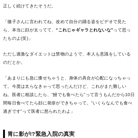
正しく続けてきたそうだ。
「徹子さんに言われてね、改めて自分の踊る姿をビデオで見た
ら、本当に顔が太ってて、
“これじゃギャラとれないな”
って思っ
たものよ(笑)」
ただし過激なダイエットは禁物のようで、本人も意識をしている
のだとか。
「あまりにも急に痩せちゃうと、身体の具合が心配になっちゃっ
て。今度は太らなきゃって思ったんだけど、これがまた難しい
ね。医者に相談したら、“鰻でも食べたら”って言うもんだから10日
間毎日食べてたら顔に発疹ができちゃって。“いくらなんでも食べ
過ぎです”って医者に怒られたわよ」
胃に影が!?緊急入院の真実