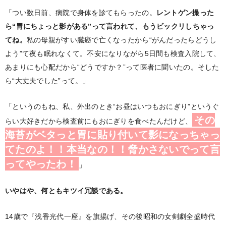
「つい数日前、病院で身体を診てもらったの。
レントゲン撮った
ら“胃にちょっと影がある”って言われて、もうビックリしちゃっ
てね。
私の母親がすい臓癌で亡くなったから“がんだったらどうし
よう”て夜も眠れなくて。不安になりながら5日間も検査入院して、
あまりにも心配だから“どうですか？”って医者に聞いたの。そした
ら“大丈夫でした”って。」
「というのもね、私、外出のとき“お昼はいつもおにぎり”というぐ
その
らい大好きだから検査前にもおにぎりを食べたんだけど、
海苔がベタっと胃に貼り付いて影になっちゃっ
てたのよ！！本当なの！！脅かさないでって言
ってやったわ！
」
いやはや、何ともキツイ冗談である。
14歳で『浅香光代一座』を旗揚げ、その後昭和の女剣劇全盛時代