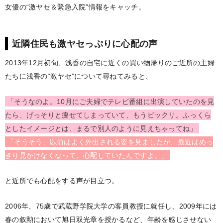
女優の“激ヤセ＆緊急入院”情報をキャッチ。
近隣住民も激ヤセっぷりに心配の声
2013年12月初旬、浅香の自宅に近くの買い物帰りのご近所の主婦
たちに浅香の“激ヤセ”について尋ねてみると、
「そうなのよ。10月にご夫婦でテレビ番組に出演していたのを見
たら、げっそりと痩せてしまっていて、もうビックリ。ふっくら
としたイメージとは、まるで別人のように見えちゃってね」
「そうそう、以前はよく外出される姿を見ましたが、最近はめっ
きり見かけなくなって、心配していたんですよ。」
と近所でも心配をする声が目立つ。
2006年、75歳で武蔵野学院大学の客員教授に就任し、2009年には
春の叙勲において旭日双光章を授かるなど、年齢を感じさせない