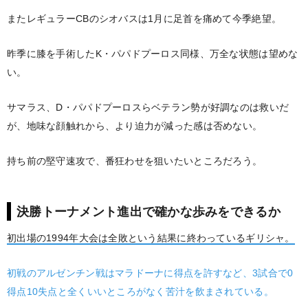
またレギュラーCBのシオバスは1月に足首を痛めて今季絶望。
昨季に膝を手術したK・パパドプーロス同様、万全な状態は望めな
い。
サマラス、D・パパドプーロスらベテラン勢が好調なのは救いだ
が、地味な顔触れから、より迫力が減った感は否めない。
持ち前の堅守速攻で、番狂わせを狙いたいところだろう。
決勝トーナメント進出で確かな歩みをできるか
初出場の1994年大会は全敗という結果に終わっているギリシャ。
初戦のアルゼンチン戦はマラドーナに得点を許すなど、3試合で0
得点10失点と全くいいところがなく苦汁を飲まされている。