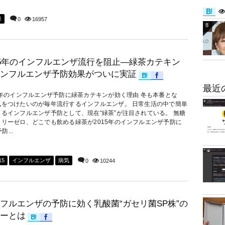
癌
0
16957
8
15年のインフルエンザ流行を阻止―緑茶カテキン
ンフルエンザ予防効果がついに実証
最近
15年のインフルエンザ予防に緑茶カテキンが効く理由 冬も本番とな
気をつけたいのが毎年流行するインフルエンザ。 日常生活の中で簡単
きるインフルエンザ予防として、現在“緑茶”が注目されている。 無糖
ロリーゼロ、どこでも飲める緑茶が2015年のインフルエンザ予防に
...
15
インフルエンザ
病気
0
10244
フルエンザの予防に効く乳酸菌“ガセリ菌SP株”の
ーとは