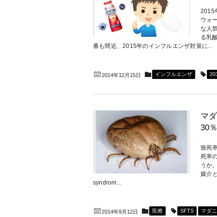
201
ウォ
な人
る乳
番も間近、2015年のインフルエンザ対策に...
インフルエンザ
20
2014年12月15日
マダ
30
致死率
死率
うか
媒介とす
syndrom...
医療
SFTS
マダニ
2014年9月12日