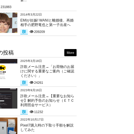
要...
231883
2014年3月22日
EMIが妊娠! WANIと離婚後、再婚
相手の肥野竜也と第一子出産へ
209209
の投稿
More
2025年3月18日
詐欺メール注意→「お荷物のお届
けに関する重要なご案内（ご確認
ください）」
24261
2023年9月16日
詐欺メール注意→【重要なお知ら
せ】解約予告のお知らせ（ＥＴＣ
利用照会サービス）
11232
2022年10月17日
Pixel7購入時の下取り手順を解説
してみた