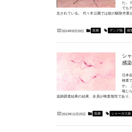
た。
でも
念されている。 代々木公園では蚊の駆除作業が行
医療
デング熱
病
2014年8月29日
シャ
感染
日本在
検査
か。
報じ
追跡調査結果の結果、全員が検査陰性であり、シ
医療
シャーガス病
2013年12月25日