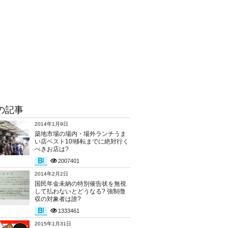
の記事
2014年1月9日
築地市場の場内・場外ランチうま
い店ベスト10!移転までに絶対行く
べきお店は?
2007401
2014年2月2日
国民年金未納の特別催告状を無視
して払わないとどうなる? 強制徴
収の対象者は誰?
1333461
2015年1月31日