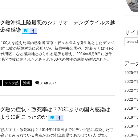
グ熱沖縄上陸最悪のシナリオ―デングウイルス越
爆発感染
サイ
に100人を超えた国内感染者 東京・代々木公園を発生地としたデング
 都庁は蚊の駆除対策に必死だが、新宿中央公園や、外濠(そとぼり)公
千代田区）など感染地とみられる場所も増え、2014年9月9日には千
稲毛区で蚊に刺されたとみられる60代の男性の感染が確認された。
アー
2025年
2023年
ス
デング熱
沖縄
0
9577
2022年
2022年
2019年
グ熱の症状・致死率は？70年ぶりの国内感染は
ように起こったのか
2019年
2019年
熱の症状・致死率は？ 2014年9月5日までにデング熱に感染した可
が高いとみられている患者が12の都道府県であわせて67人に増え
2019年