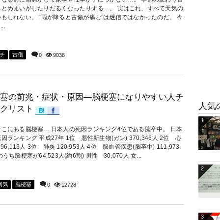
るとめまいがしたりだるくなったりする…。 実はこれ、すべて天気の
もしれない。 “雨が降ると古傷が痛む”は迷信ではなかったのだ。 今
.
チ
古傷
0
9038
塞の前兆・症状・原因―脳梗塞になりやすい人チ
人気
クリスト
1
そこにある脳梗塞… 日本人の死因ランキング4位である脳卒中。 日本
因ランキング 平成27年 1位 悪性新生物(ガン) 370,346人 2位 心
96,113人 3位 肺炎 120,953人 4位 脳血管疾患(脳卒中) 111,973
うち脳梗塞が64,523人(約6割) 男性 30,070人 女...
2
病気
脳梗塞
0
12728
3