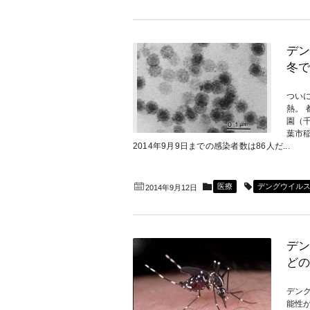
デン
冬で
つい
熱。
園（
葉市
2014年9月9日までの感染者数は86人だ...
医療
デングウイル
2014年9月12日
デン
どの
デング
能性