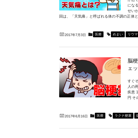
にな
せいか
回は、「天気痛」と呼ばれる体の不調の正体と..
医療
めまい
リウマ
2017年7月3日
脳梗
ェッ
すぐ
人の死
疾患 1
円 その
医療
ラクナ梗塞
2017年6月16日