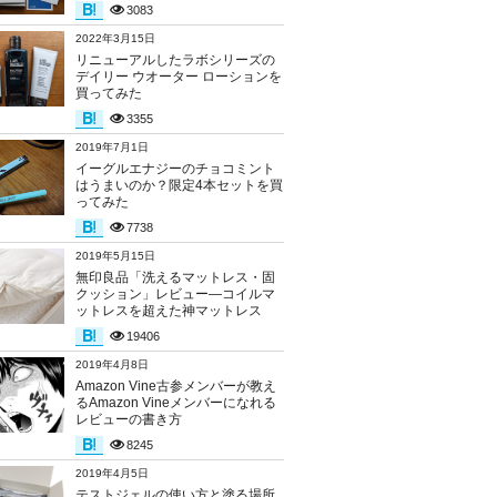
3083
2022年3月15日
リニューアルしたラボシリーズの
デイリー ウオーター ローションを
買ってみた
3355
2019年7月1日
イーグルエナジーのチョコミント
はうまいのか？限定4本セットを買
ってみた
7738
2019年5月15日
無印良品「洗えるマットレス・固
クッション」レビュー―コイルマ
ットレスを超えた神マットレス
19406
2019年4月8日
Amazon Vine古参メンバーが教え
るAmazon Vineメンバーになれる
レビューの書き方
8245
2019年4月5日
テストジェルの使い方と塗る場所