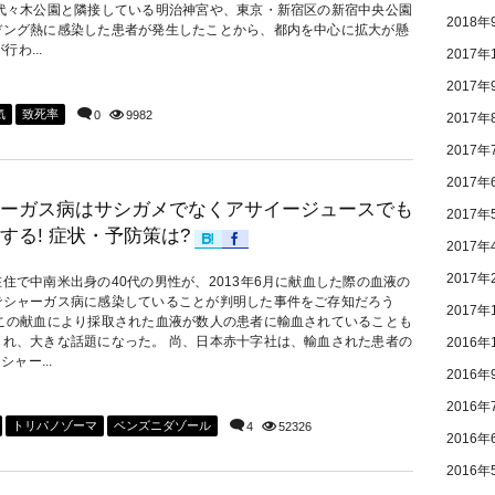
 代々木公園と隣接している明治神宮や、東京・新宿区の新宿中央公園
2018年
デング熱に感染した患者が発生したことから、都内を中心に拡大が懸
わ...
2017年
2017年
気
致死率
0
9982
2017年
2017年
2017年
ーガス病はサシガメでなくアサイージュースでも
2017年
する! 症状・予防策は?
2017年
2017年
住で中南米出身の40代の男性が、2013年6月に献血した際の血液の
でシャーガス病に感染していることが判明した事件をご存知だろう
2017年
 この献血により採取された血液が数人の患者に輸血されていることも
られ、大きな話題になった。 尚、日本赤十字社は、輸血された患者の
2016年
ャー...
2016年
2016年
トリパノゾーマ
ベンズニダゾール
4
52326
2016年
2016年