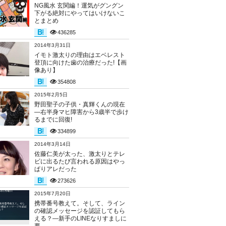
NG風水 玄関編！運気がグングン
下がる絶対にやってはいけないこ
とまとめ
436285
2014年3月31日
イモト激太りの理由はエベレスト
登頂に向けた歯の治療だった!【画
像あり】
354808
2015年2月5日
野田聖子の子供・真輝くんの現在
―右半身マヒ障害から3歳半で歩け
るまでに回復!
334899
2014年3月14日
佐藤仁美が太った、激太りとテレ
ビに出るたび言われる原因はやっ
ぱりアレだった
273626
2015年7月20日
携帯番号教えて。そして、ライン
の確認メッセージを認証してもら
える？―新手のLINEなりすましに