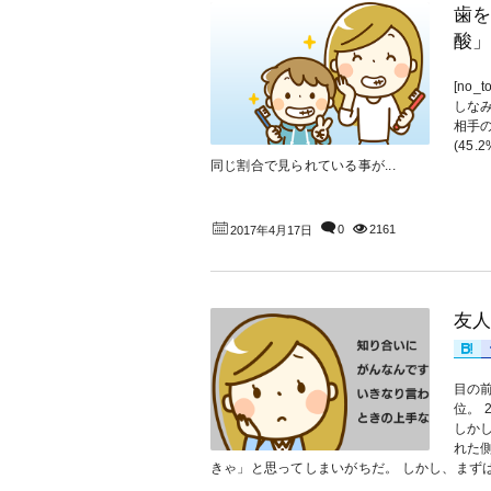
歯を
酸」
[no
しな
相手
(45
同じ割合で見られている事が...
0
2161
2017年4月17日
友人
目の
位。
しか
れた
きゃ」と思ってしまいがちだ。 しかし、まずは相