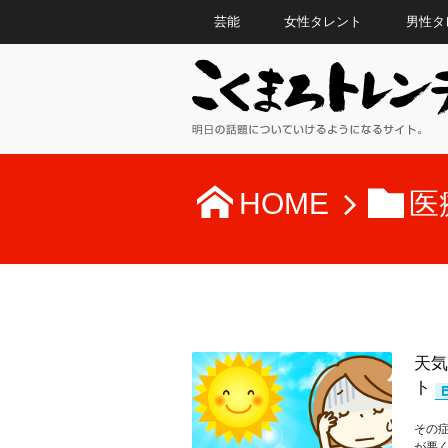
芸能
女性タレント
男性タ
HOME
医
天気
ト
その症
が悪