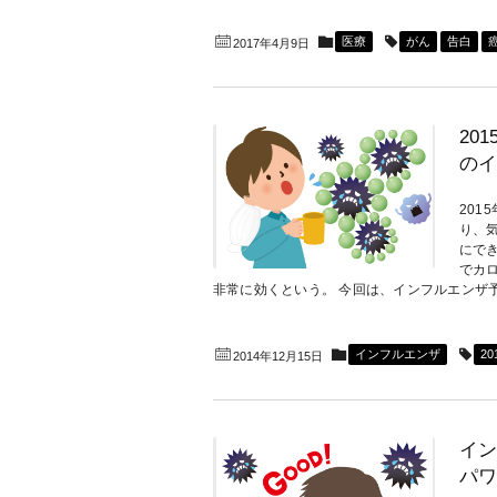
医療
がん
告白
2017年4月9日
20
のイ
20
り、
にで
でカ
非常に効くという。 今回は、インフルエンザ予防
インフルエンザ
20
2014年12月15日
イン
パワ