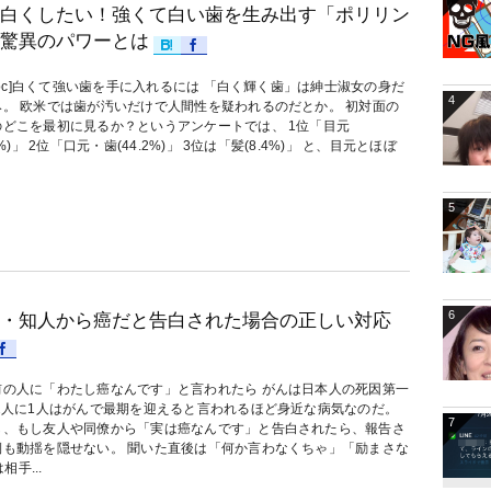
白くしたい！強くて白い歯を生み出す「ポリリン
驚異のパワーとは
_toc]白くて強い歯を手に入れるには 「白く輝く歯」は紳士淑女の身だ
4
み。 欧米では歯が汚いだけで人間性を疑われるのだとか。 初対面の
のどこを最初に見るか？というアンケートでは、 1位「目元
.2%)」 2位「口元・歯(44.2%)」 3位は「髪(8.4%)」 と、目元とほぼ
5
6
・知人から癌だと告白された場合の正しい対応
前の人に「わたし癌なんです」と言われたら がんは日本人の死因第一
 2人に1人はがんで最期を迎えると言われるほど身近な病気なのだ。
7
し、もし友人や同僚から「実は癌なんです」と告白されたら、報告さ
側も動揺を隠せない。 聞いた直後は「何か言わなくちゃ」「励まさな
手...