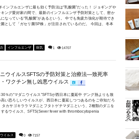
5年インフルエンザに最も効く予防法は“乳酸菌”だった！ ジョギングや
ーキング愛好家の間で、最新のインフルエンザ予防対策として、密か
気になっている“乳酸菌”があるという。 中でも免疲力強化が期待でき
酸菌として「ガセリ菌SP株」が注目されているのだ。 今回は、冬本
15
インフルエンザ
病気
1
14707
ニウイルスSFTSの予防対策と治療法―致死率
％・ワクチン無し凶悪ウイルス
30％の“マダニウイルス”SFTSが西日本に蔓延中 デング熱よりも致
の高い恐ろしいウイルスが、西日本に蔓延しつつあるのをご存知だろ
。 タカサゴキララマダニとフタトゲチマダニという、2種類のダニを
るウイルス、SFTS(Sever fever with thrombocytopenia
ウイルス
0
7157